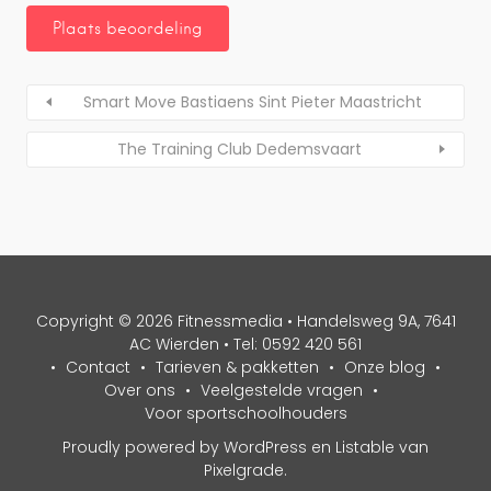
Smart Move Bastiaens Sint Pieter Maastricht
The Training Club Dedemsvaart
Copyright © 2026 Fitnessmedia • Handelsweg 9A, 7641
AC Wierden • Tel: 0592 420 561
Contact
Tarieven & pakketten
Onze blog
Over ons
Veelgestelde vragen
Voor sportschoolhouders
Proudly powered by WordPress
en
Listable
van
Pixelgrade
.