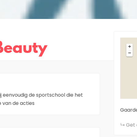
Beauty
+
−
jij eenvoudig de sportschool die het
je van de acties
Gaard
Get 