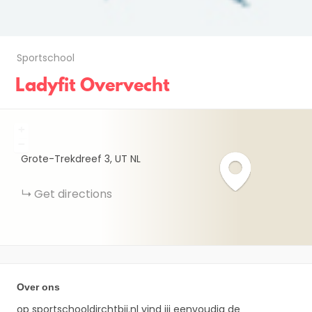
Sportschool
Ladyfit Overvecht
+
−
Grote-Trekdreef
3
UT
NL
Get directions
Over ons
op sportschooldirchtbij.nl vind jij eenvoudig de