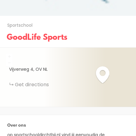
Sportschool
GoodLife Sports
+
−
Vijverweg
4
OV
NL
Get directions
Over ons
op sportschooldirchtbij.nl vind jij eenvoudig de