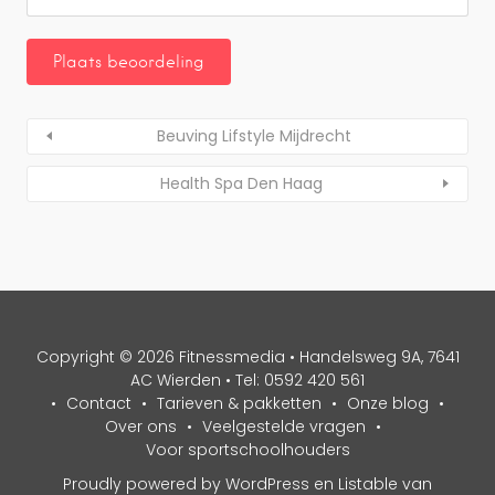
Beuving Lifstyle Mijdrecht
Health Spa Den Haag
Copyright © 2026 Fitnessmedia • Handelsweg 9A, 7641
AC Wierden • Tel: 0592 420 561
Contact
Tarieven & pakketten
Onze blog
Over ons
Veelgestelde vragen
Voor sportschoolhouders
Proudly powered by WordPress
en
Listable
van