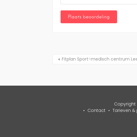
Fitplan Sport-medisch centrum L
Copyright 
Contact
Tarieven &