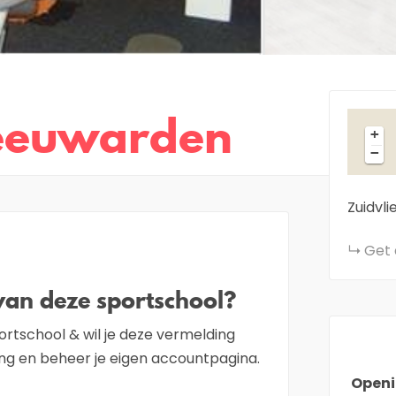
Leeuwarden
+
−
Zuidvli
Get 
van deze sportschool?
ortschool & wil je deze vermelding
g en beheer je eigen accountpagina.
Openi