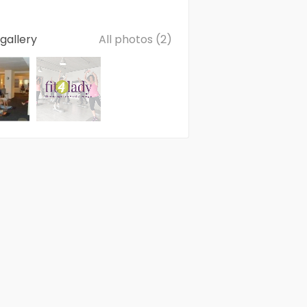
gallery
All photos (2)