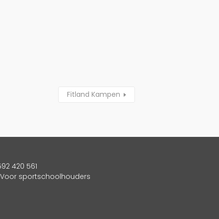
Fitland Kampen
592 420 561
Voor sportschoolhouders