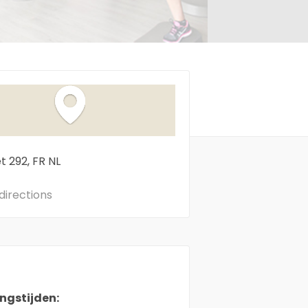
et
292
FR
NL
directions
ngstijden: