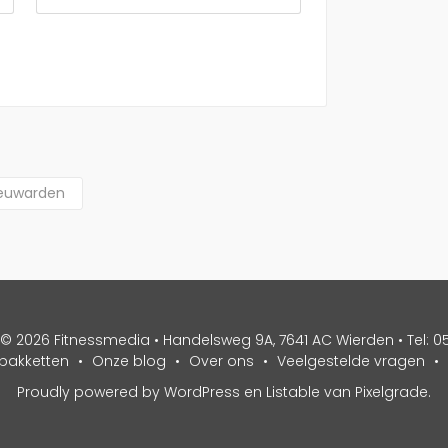
eeuwarden
© 2026 Fitnessmedia • Handelsweg 9A, 7641 AC Wierden • Tel: 0
 pakketten
Onze blog
Over ons
Veelgestelde vragen
Proudly powered by WordPress
en
Listable
van
Pixelgrade
.