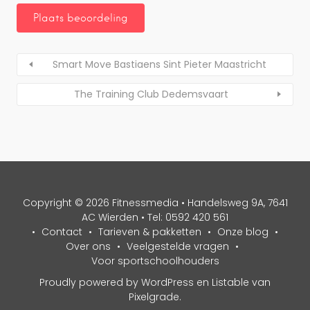
Smart Move Bastiaens Sint Pieter Maastricht
The Training Club Dedemsvaart
Copyright © 2026 Fitnessmedia • Handelsweg 9A, 7641
AC Wierden • Tel: 0592 420 561
Contact
Tarieven & pakketten
Onze blog
Over ons
Veelgestelde vragen
Voor sportschoolhouders
Proudly powered by WordPress
en
Listable
van
Pixelgrade
.