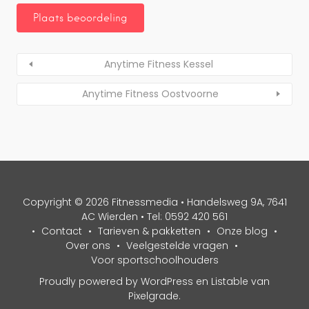
Anytime Fitness Kessel
Anytime Fitness Oostvoorne
Copyright © 2026 Fitnessmedia • Handelsweg 9A, 7641
AC Wierden • Tel: 0592 420 561
Contact
Tarieven & pakketten
Onze blog
Over ons
Veelgestelde vragen
Voor sportschoolhouders
Proudly powered by WordPress
en
Listable
van
Pixelgrade
.